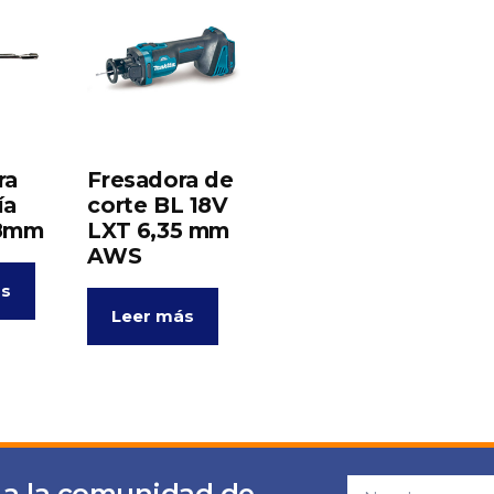
ra
Fresadora de
ía
corte BL 18V
18mm
LXT 6,35 mm
AWS
ás
Leer más
 a la comunidad de