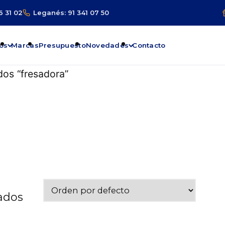
6 31 02
Leganés: 91 341 07 50
os
Marcas
Presupuesto
Novedades
Contacto
dos “fresadora”
tados