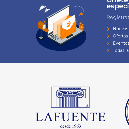
especi
Regístra
Nuevas 
Ofertas
Eventos
Todas l