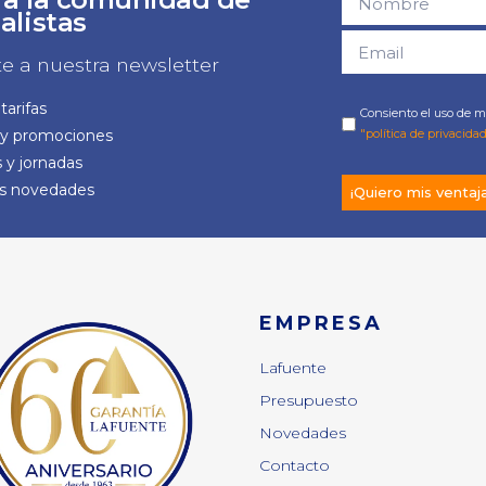
alistas
te a nuestra newsletter
tarifas
Consiento el uso de mi
 y promociones
"política de privacidad
 y jornadas
as novedades
¡Quiero mis ventaj
EMPRESA
Lafuente
Presupuesto
Novedades
Contacto