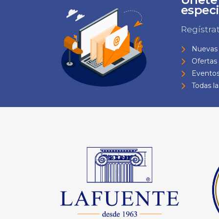
especi
Regístra
Nuevas 
Ofertas
Eventos
Todas l