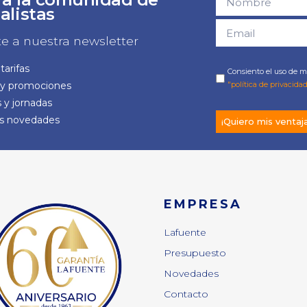
alistas
te a nuestra newsletter
tarifas
Consiento el uso de mi
 y promociones
"política de privacidad
 y jornadas
as novedades
¡Quiero mis ventaj
EMPRESA
Lafuente
Presupuesto
Novedades
Contacto