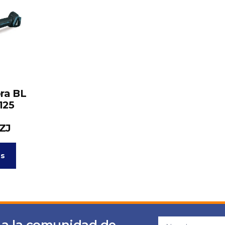
ra BL
125
ZJ
ás
 a la comunidad de