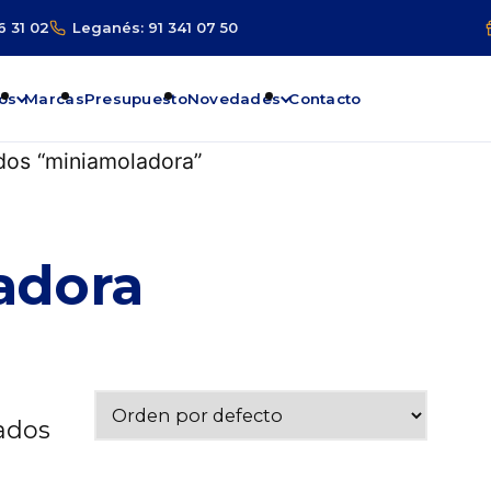
6 31 02
Leganés: 91 341 07 50
os
Marcas
Presupuesto
Novedades
Contacto
dos “miniamoladora”
adora
tados