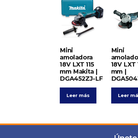
Mini
Mini
amoladora
amolado
18V LXT 115
18V LXT 
mm Makita |
mm |
DGA452ZJ-LF
DGA504
Leer más
Leer m
Únete