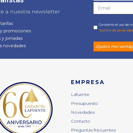
te a nuestra newsletter
tarifas
Consiento el uso de mi
 y promociones
"política de privacidad
 y jornadas
as novedades
¡Quiero mis ventaj
EMPRESA
Lafuente
Presupuesto
Novedades
Contacto
Preguntas frecuentes