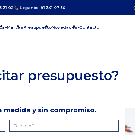
6 31 02
Leganés: 91 341 07 50
os
Marcas
Presupuesto
Novedades
Contacto
citar presupuesto?
 a medida y sin compromiso.