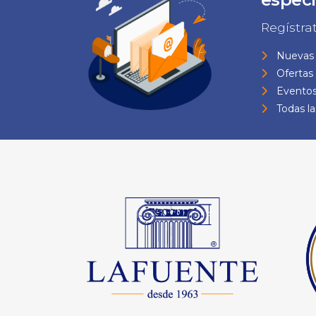
Regístra
Nuevas 
Ofertas
Eventos
Todas l