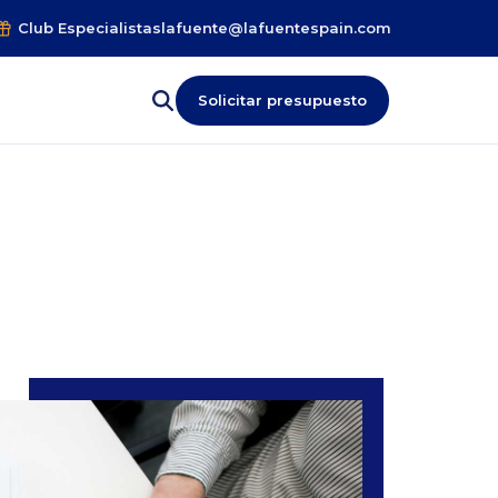
Club Especialistas
lafuente@lafuentespain.com
Solicitar presupuesto