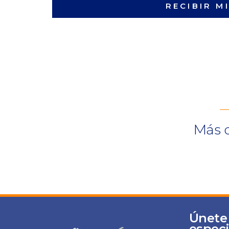
RECIBIR M
Más d
Únete
especi