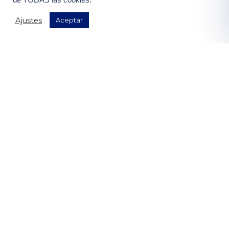
de TODAS las cookies.
¡Quiero mis ventajas!
Ajustes
Aceptar