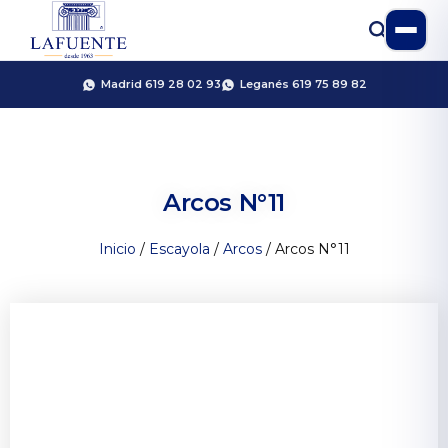
Madrid 619 28 02 93
Leganés 619 75 89 82
Arcos N°11
Inicio
/
Escayola
/
Arcos
/ Arcos N°11