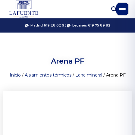
Madrid 619 28 02 93
Leganés 619 75 89 82
Arena PF
Inicio
/
Aislamientos térmicos
/
Lana mineral
/ Arena PF