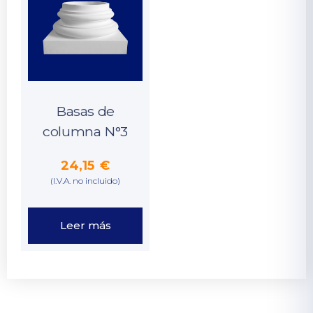
Basas de
columna N°3
24,15
€
(I.V.A. no incluido)
Leer más