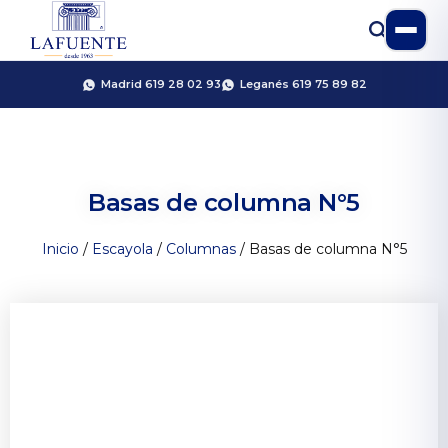
Madrid 619 28 02 93
Leganés 619 75 89 82
Basas de columna N°5
Inicio
/
Escayola
/
Columnas
/ Basas de columna N°5