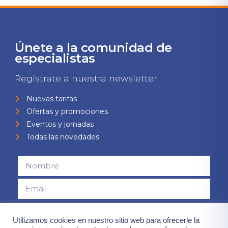
Únete a la comunidad de
especialistas
Regístrate a nuestra newsletter
Nuevas tarifas
Ofertas y promociones
Eventos y jornadas
Todas las novedades
Consiento el uso de mis datos para el envío de la newsletter,
Utilizamos cookies en nuestro sitio web para ofrecerle la
contenidas en la
"política de privacidad".