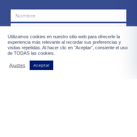
Utilizamos cookies en nuestro sitio web para ofrecerle la
experiencia más relevante al recordar sus preferencias y
Consiento el uso de mis datos para el envío de la newsletter,
visitas repetidas. Al hacer clic en "Aceptar", consiente el uso
contenidas en la
"política de privacidad".
de TODAS las cookies.
Ajustes
Aceptar
¡Quiero mis ventajas!