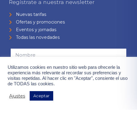
Regístrate a nuestra newsletter
Nuevas tarifas
Ofertas y promociones
Eventos y jornadas
Todas las novedades
Utilizamos cookies en nuestro sitio web para ofrecerle la
experiencia más relevante al recordar sus preferencias y
visitas repetidas. Al hacer clic en "Aceptar", consiente el uso
de TODAS las cookies.
Consiento el uso de mis datos para el envío de la newsletter,
contenidas en la
"política de privacidad".
Ajustes
Aceptar
¡Quiero mis ventajas!