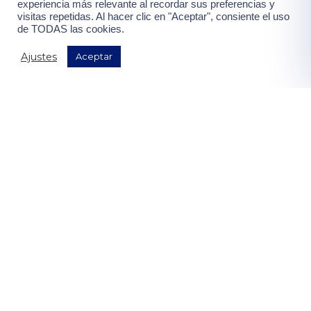
contenidas en la
"política de privacidad".
experiencia más relevante al recordar sus preferencias y
visitas repetidas. Al hacer clic en "Aceptar", consiente el uso
de TODAS las cookies.
¡Quiero mis ventajas!
Ajustes
Aceptar