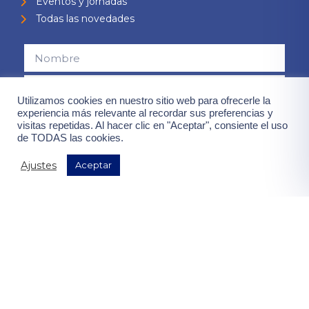
Eventos y jornadas
Todas las novedades
Utilizamos cookies en nuestro sitio web para ofrecerle la
experiencia más relevante al recordar sus preferencias y
visitas repetidas. Al hacer clic en "Aceptar", consiente el uso
Consiento el uso de mis datos para el envío de la newsletter,
de TODAS las cookies.
contenidas en la
"política de privacidad".
Ajustes
Aceptar
¡Quiero mis ventajas!