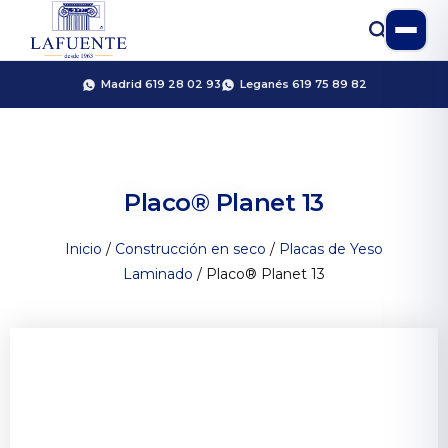
Madrid 619 28 02 93
Leganés 619 75 89 82
Placo® Planet 13
Inicio
/
Construcción en seco
/
Placas de Yeso
Laminado
/ Placo® Planet 13