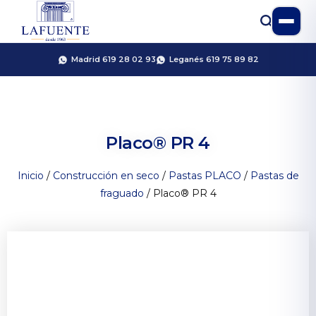
Madrid 619 28 02 93
Leganés 619 75 89 82
Placo® PR 4
Inicio
/
Construcción en seco
/
Pastas PLACO
/
Pastas de
fraguado
/ Placo® PR 4