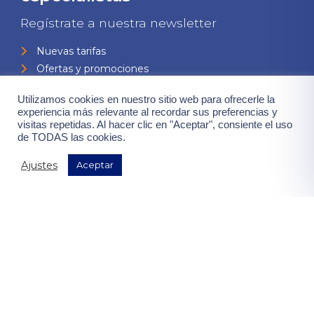
Regístrate a nuestra newsletter
Nuevas tarifas
Ofertas y promociones
Eventos y jornadas
Utilizamos cookies en nuestro sitio web para ofrecerle la
Todas las novedades
experiencia más relevante al recordar sus preferencias y
visitas repetidas. Al hacer clic en "Aceptar", consiente el uso
de TODAS las cookies.
Ajustes
Aceptar
Consiento el uso de mis datos para el envío de la newsletter,
contenidas en la
"política de privacidad".
¡Quiero mis ventajas!