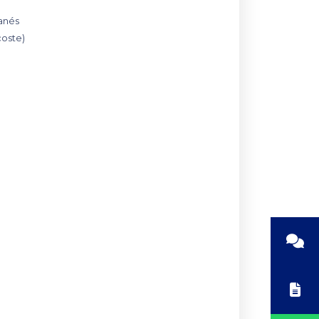
anés
coste)