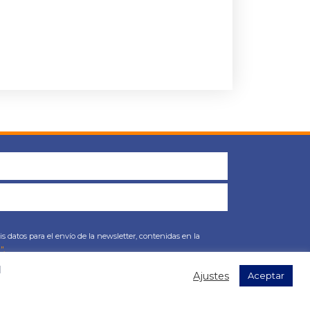
s datos para el envío de la newsletter, contenidas en la
".
l
Ajustes
Aceptar
as!