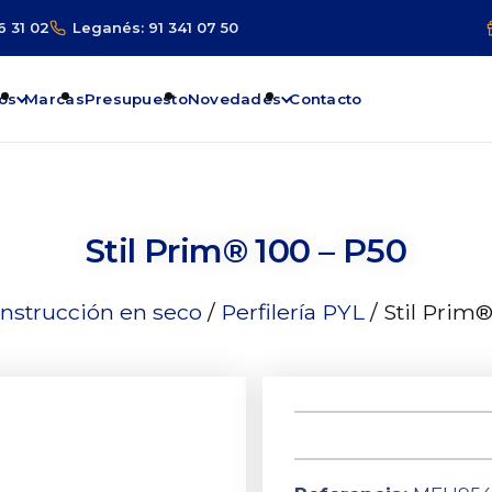
6 31 02
Leganés: 91 341 07 50
os
Marcas
Presupuesto
Novedades
Contacto
Stil Prim® 100 – P50
nstrucción en seco
/
Perfilería PYL
/ Stil Prim