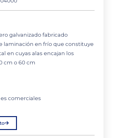
04000
cero galvanizado fabricado
 laminación en frío que constituye
al en cuyas alas encajan los
50 cm o 60 cm
nes comerciales
to