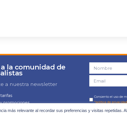
 a la comunidad de
alistas
te a nuestra newsletter
tarifas
Consiento el uso de mi
 y promociones
"política de privacidad
 y jornadas
ncia más relevante al recordar sus preferencias y visitas repetidas. A
as novedades
¡Quiero mis ventaj