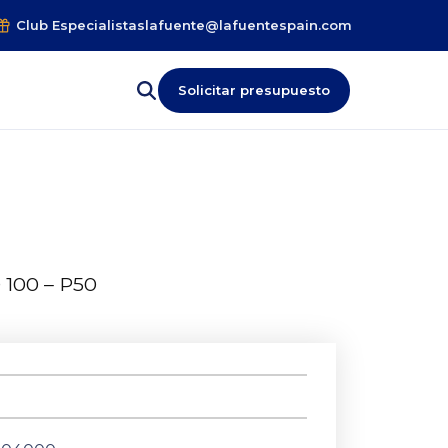
Club Especialistas
lafuente@lafuentespain.com
Solicitar presupuesto
® 100 – P50