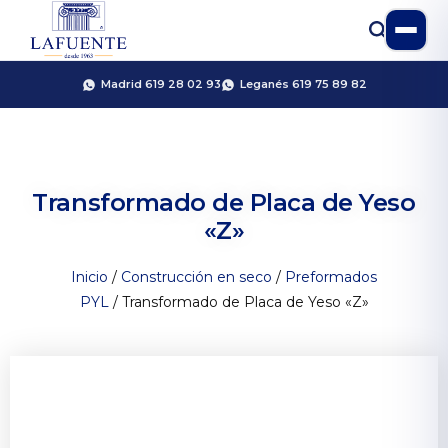
Madrid 619 28 02 93
Leganés 619 75 89 82
Transformado de Placa de Yeso
«Z»
Inicio
/
Construcción en seco
/
Preformados
PYL
/ Transformado de Placa de Yeso «Z»