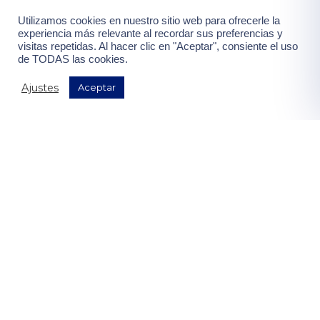
Consiento el uso de mis datos para el envío de la newsletter,
Utilizamos cookies en nuestro sitio web para ofrecerle la
contenidas en la
"política de privacidad".
experiencia más relevante al recordar sus preferencias y
visitas repetidas. Al hacer clic en "Aceptar", consiente el uso
de TODAS las cookies.
¡Quiero mis ventajas!
Ajustes
Aceptar