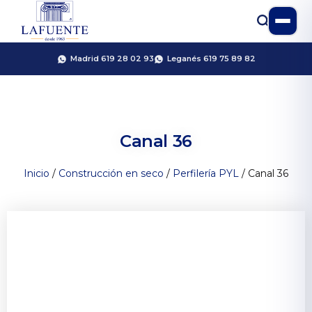
Madrid 619 28 02 93
Leganés 619 75 89 82
Canal 36
Inicio
/
Construcción en seco
/
Perfilería PYL
/ Canal 36