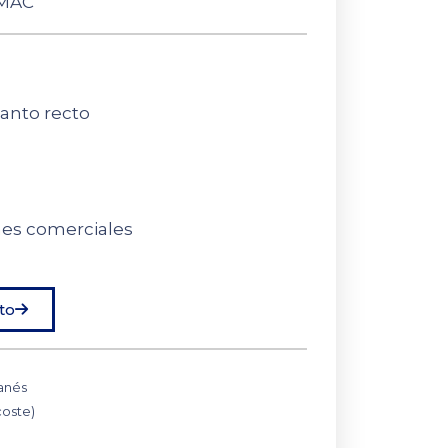
MAC
anto recto
nes comerciales
to
anés
coste)