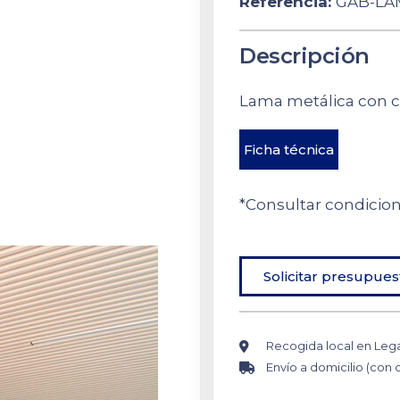
Referencia:
GAB-LA
Descripción
Lama metálica con c
Ficha técnica
*Consultar condicio
Solicitar presupues
Recogida local en Leg
Envío a domicilio (con 