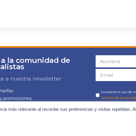
 a la comunidad de
alistas
te a nuestra newsletter
tarifas
Consiento el uso de mi
 y promociones
"política de privacidad
 y jornadas
ncia más relevante al recordar sus preferencias y visitas repetidas. A
as novedades
¡Quiero mis ventaj