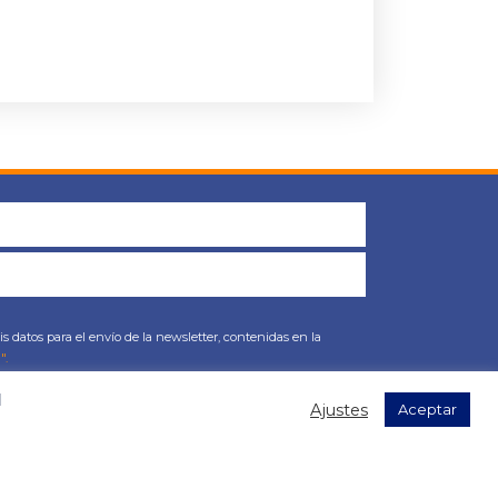
s datos para el envío de la newsletter, contenidas en la
".
l
Ajustes
Aceptar
as!