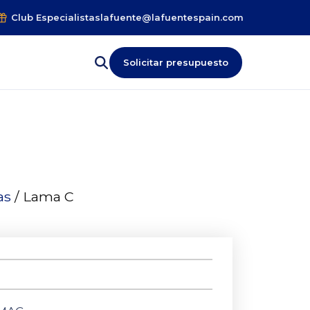
Club Especialistas
lafuente@lafuentespain.com
Solicitar presupuesto
as
/ Lama C