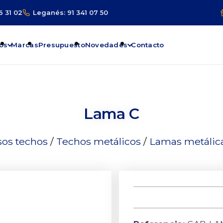
6 31 02
Leganés: 91 341 07 50
os
Marcas
Presupuesto
Novedades
Contacto
Lama C
sos techos
/
Techos metálicos
/
Lamas metálic