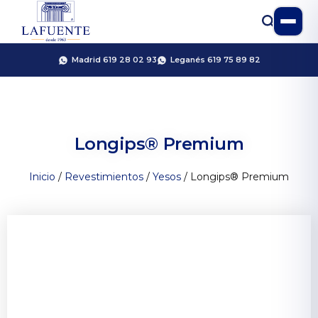
Madrid 619 28 02 93
Leganés 619 75 89 82
Longips® Premium
Inicio
/
Revestimientos
/
Yesos
/ Longips® Premium