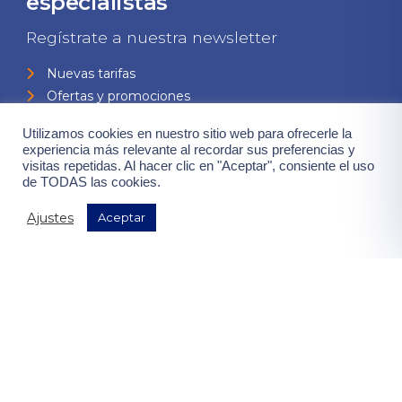
especialistas
Regístrate a nuestra newsletter
Nuevas tarifas
Ofertas y promociones
Eventos y jornadas
Utilizamos cookies en nuestro sitio web para ofrecerle la
Todas las novedades
experiencia más relevante al recordar sus preferencias y
visitas repetidas. Al hacer clic en "Aceptar", consiente el uso
de TODAS las cookies.
Ajustes
Aceptar
Consiento el uso de mis datos para el envío de la newsletter,
contenidas en la
"política de privacidad".
¡Quiero mis ventajas!