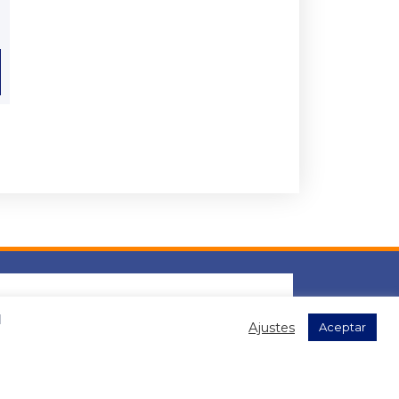
l
Ajustes
Aceptar
s datos para el envío de la newsletter, contenidas en la
".