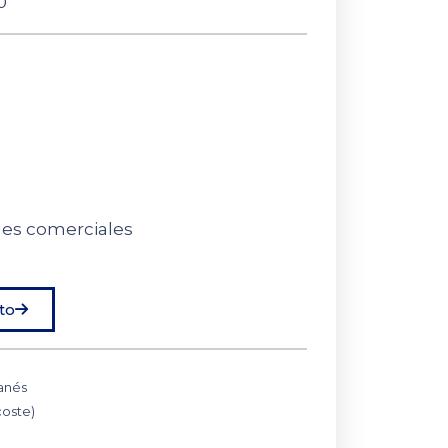
0
nes comerciales
to
anés
coste)