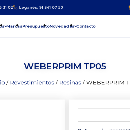
6 31 02
Leganés: 91 341 07 50
os
Marcas
Presupuesto
Novedades
Contacto
WEBERPRIM TP05
io
/
Revestimientos
/
Resinas
/ WEBERPRIM T