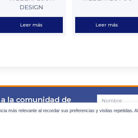
DESIGN
Leer más
Leer más
 a la comunidad de
alistas
ncia más relevante al recordar sus preferencias y visitas repetidas. A
te a nuestra newsletter
tarifas
Consiento el uso de mi
"política de privacidad