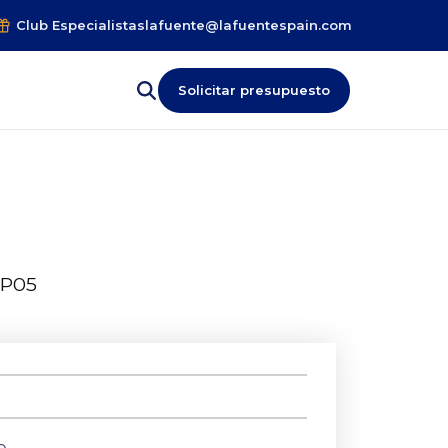
Club Especialistas
lafuente@lafuentespain.com
Solicitar presupuesto
P05