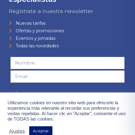
Regístrate a nuestra newsletter
Nuevas tarifas
Ofertas y promociones
Eventos y jornadas
Todas las novedades
Consiento el uso de mis datos para el envío de la newsletter,
contenidas en la
"política de privacidad".
Utilizamos cookies en nuestro sitio web para ofrecerle la
experiencia más relevante al recordar sus preferencias y
visitas repetidas. Al hacer clic en "Aceptar", consiente el uso
¡Quiero mis ventajas!
de TODAS las cookies.
Ajustes
Aceptar