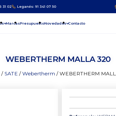
6 31 02
Leganés: 91 341 07 50
os
Marcas
Presupuesto
Novedades
Contacto
WEBERTHERM MALLA 320
/
SATE
/
Webertherm
/ WEBERTHERM MALL