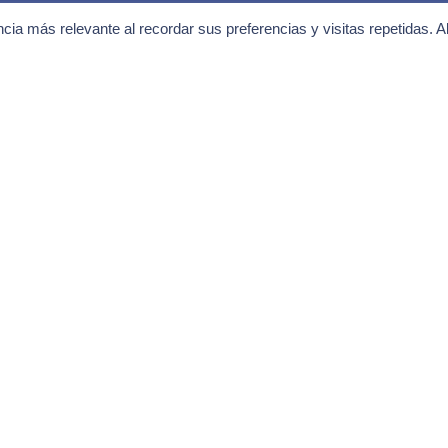
 a la comunidad de
ncia más relevante al recordar sus preferencias y visitas repetidas. A
alistas
te a nuestra newsletter
tarifas
Consiento el uso de mi
 y promociones
"política de privacidad
 y jornadas
as novedades
¡Quiero mis ventaj
EMPRESA
Lafuente
Presupuesto
Novedades