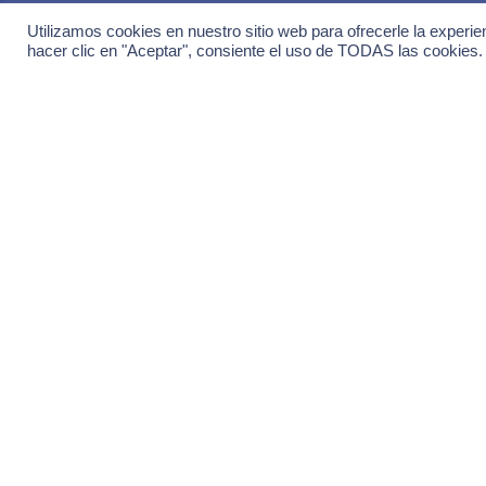
Únete
Utilizamos cookies en nuestro sitio web para ofrecerle la experie
especi
hacer clic en "Aceptar", consiente el uso de TODAS las cookies.
Regístra
Nuevas 
Ofertas
Eventos
Todas l