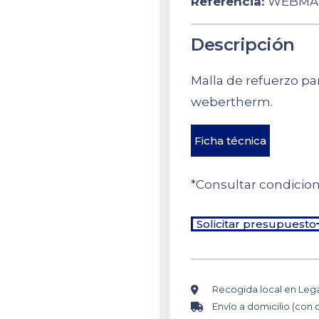
Referencia:
WEBMA
Descripción
Malla de refuerzo pa
webertherm.
Ficha técnica
*Consultar condicio
Solicitar presupuesto
Recogida local en Leg
Envío a domicilio (con 