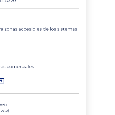
LLA320
ra zonas accesibles de los sistemas
nes comerciales
anés
coste)