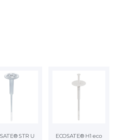
SATE® STR U
ECOSATE® H1 eco