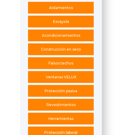
Aislamientos
Escayola
Acondicionamientos
Construcción en seco
Falsos techos
Ventanas VELUX
Protección pasiva
Revestimientos
Herramientas
Protección laboral