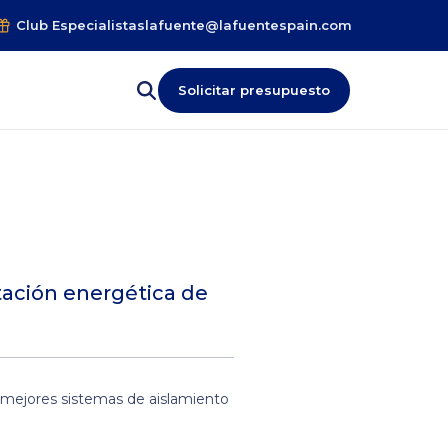
Club Especialistas
lafuente@lafuentespain.com
Solicitar presupuesto
tación energética de
 mejores sistemas de aislamiento