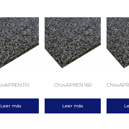
ovAPREN 110
ChovAPREN 160
ChovAPR
Leer más
Leer más
L