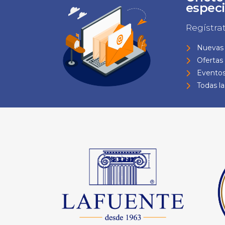
especi
Regístra
Nuevas 
Ofertas
Eventos
Todas l