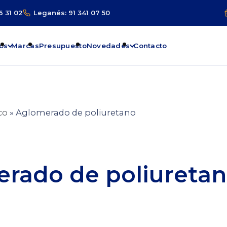
6 31 02
Leganés: 91 341 07 50
os
Marcas
Presupuesto
Novedades
Contacto
co
»
Aglomerado de poliuretano
rado de poliureta