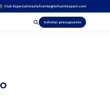
Club Especialistas
lafuente@lafuentespain.com
Solicitar presupuesto
no