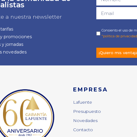
alistas
te a nuestra newsletter
tarifas
Consiento el uso de mi
 y promociones
"política de privacidad
 y jornadas
as novedades
¡Quiero mis ventaj
EMPRESA
Lafuente
Presupuesto
Novedades
Contacto