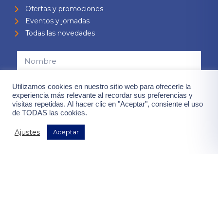
Ofertas y promociones
Eventos y jornadas
Todas las novedades
Utilizamos cookies en nuestro sitio web para ofrecerle la
experiencia más relevante al recordar sus preferencias y
visitas repetidas. Al hacer clic en "Aceptar", consiente el uso
Consiento el uso de mis datos para el envío de la newsletter,
de TODAS las cookies.
contenidas en la
"política de privacidad".
Ajustes
Aceptar
¡Quiero mis ventajas!