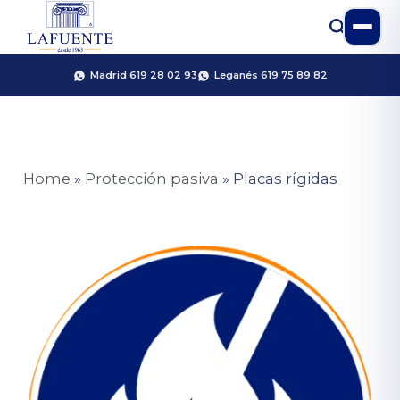
Madrid 619 28 02 93
Leganés 619 75 89 82
Home
»
Protección pasiva
»
Placas rígidas