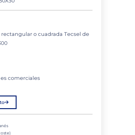
30X30
 rectangular o cuadrada Tecsel de
300
nes comerciales
to
anés
coste)