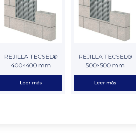
REJILLA TECSEL®
REJILLA TECSEL®
400×400 mm
500×500 mm
Leer más
Leer más