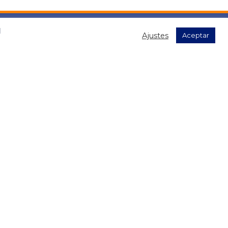
l
Ajustes
Aceptar
s datos para el envío de la newsletter, contenidas en la
".
as!
LEGAL
Política de privacidad
Política de cookies