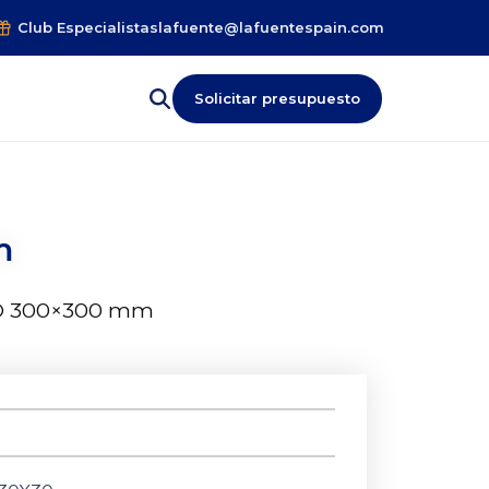
Club Especialistas
lafuente@lafuentespain.com
Solicitar presupuesto
m
® 300×300 mm