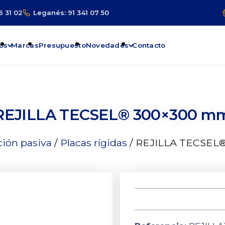
6 31 02
Leganés: 91 341 07 50
os
Marcas
Presupuesto
Novedades
Contacto
REJILLA TECSEL® 300×300 m
ción pasiva
/
Placas rígidas
/ REJILLA TECSEL