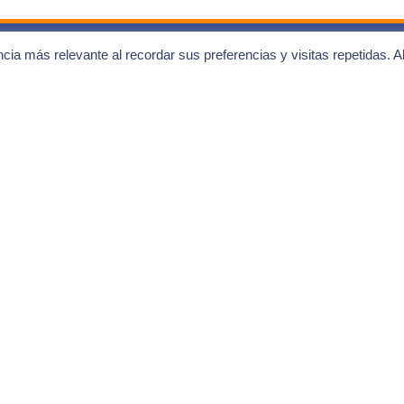
ncia más relevante al recordar sus preferencias y visitas repetidas. A
 a la comunidad de
alistas
te a nuestra newsletter
tarifas
Consiento el uso de mi
 y promociones
"política de privacidad
 y jornadas
as novedades
¡Quiero mis ventaj
EMPRESA
Lafuente
Presupuesto