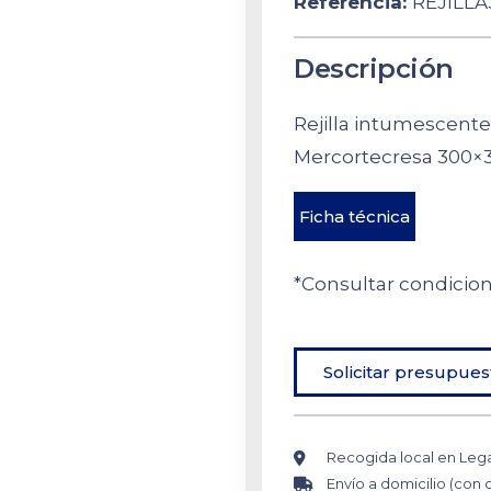
Referencia:
REJILLA
Descripción
Rejilla intumescente
Mercortecresa 300×
Ficha técnica
*Consultar condicio
Solicitar presupues
Recogida local en Leg
Envío a domicilio (con 