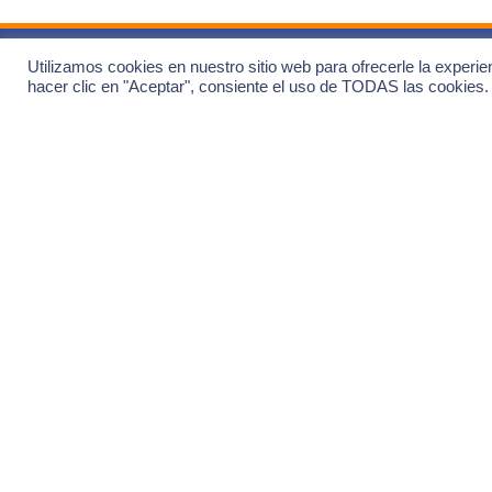
Utilizamos cookies en nuestro sitio web para ofrecerle la experie
Únete
hacer clic en "Aceptar", consiente el uso de TODAS las cookies.
especi
Regístra
Nuevas 
Ofertas
Eventos
Todas l