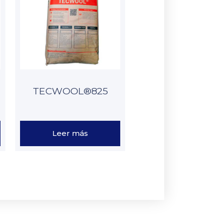
TECWOOL®825
Leer más