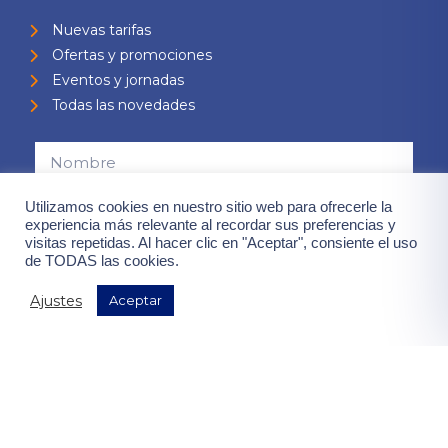
Nuevas tarifas
Ofertas y promociones
Eventos y jornadas
Todas las novedades
Utilizamos cookies en nuestro sitio web para ofrecerle la
experiencia más relevante al recordar sus preferencias y
visitas repetidas. Al hacer clic en "Aceptar", consiente el uso
de TODAS las cookies.
Consiento el uso de mis datos para el envío de la newsletter,
contenidas en la
"política de privacidad".
Ajustes
Aceptar
¡Quiero mis ventajas!