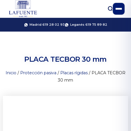
Madrid 619 28 02 93
Leganés 619 75 89 82
PLACA TECBOR 30 mm
Inicio
/
Protección pasiva
/
Placas rígidas
/ PLACA TECBOR
30 mm