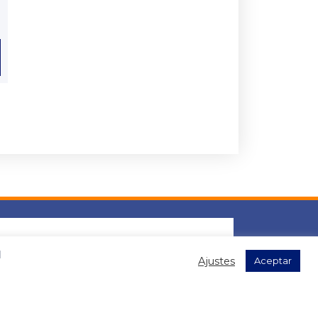
l
Ajustes
Aceptar
s datos para el envío de la newsletter, contenidas en la
".