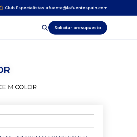
Club Especialistas
lafuente@lafuentespain.com
Solicitar presupuesto
OR
CE M COLOR