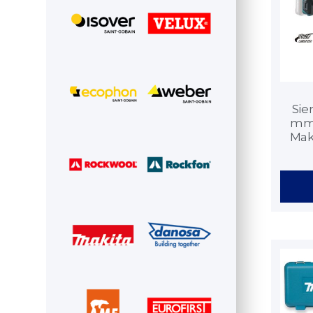
Sier
mm 
Mak