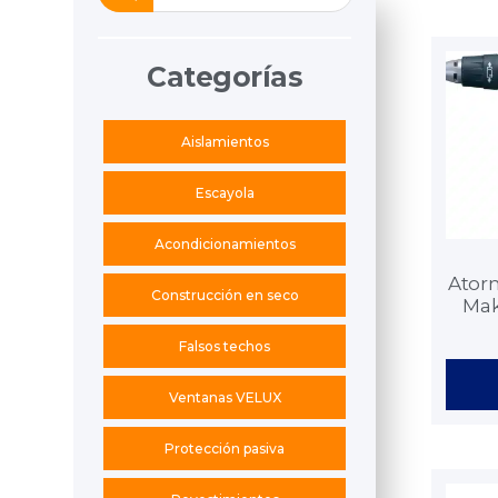
Categorías
Aislamientos
Escayola
Acondicionamientos
Atorn
Construcción en seco
Mak
Falsos techos
Ventanas VELUX
Protección pasiva