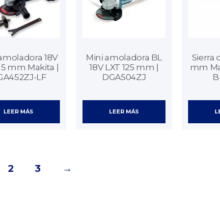
 amoladora 18V
Mini amoladora BL
Sierra 
15 mm Makita |
18V LXT 125 mm |
mm Maki
GA452ZJ-LF
DGA504ZJ
B
LEER MÁS
LEER MÁS
L
2
3
→