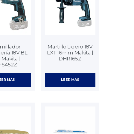
rnillador
Martillo Ligero 18V
ería 18V BL
LXT 16mm Makita |
 Makita |
DHR165Z
FS452Z
EER MÁS
LEER MÁS