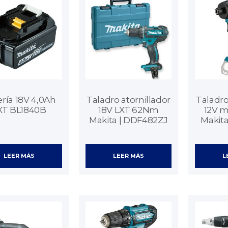
ría 18V 4,0Ah
Taladro atornillador
Taladro
XT BL1840B
18V LXT 62Nm
12V m
Makita | DDF482ZJ
Makit
LEER MÁS
LEER MÁS
L