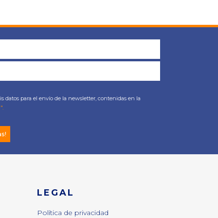
s datos para el envío de la newsletter, contenidas en la
".
as!
LEGAL
Política de privacidad