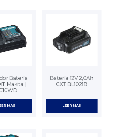
dor Batería
Batería 12V 2,0Ah
XT Makita |
CXT BL1021B
C10WD
EER MÁS
LEER MÁS