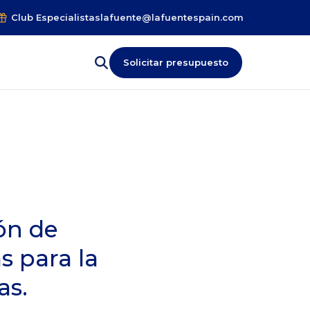
Club Especialistas
lafuente@lafuentespain.com
Solicitar presupuesto
ión de
s para la
as.