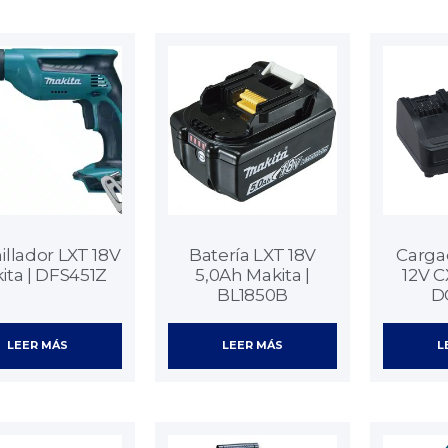
illador LXT 18V
Batería LXT 18V
Carga
ita | DFS451Z
5,0Ah Makita |
12V C
BL1850B
D
LEER MÁS
LEER MÁS
L