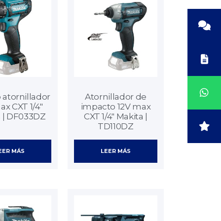
 atornillador
Atornillador de
ax CXT 1/4″
impacto 12V max
a | DF033DZ
CXT 1/4″ Makita |
TD110DZ
EER MÁS
LEER MÁS