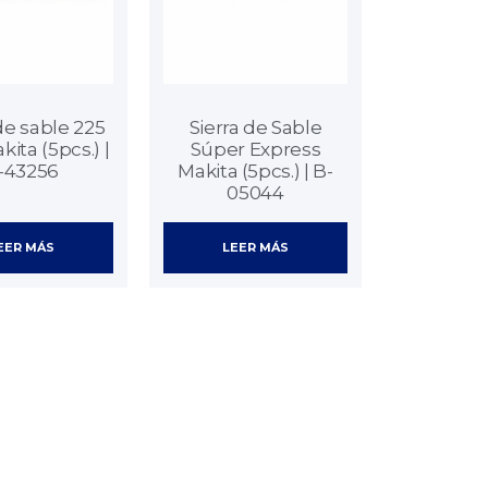
de sable 225
Sierra de Sable
ta (5pcs.) |
Súper Express
-43256
Makita (5pcs.) | B-
05044
EER MÁS
LEER MÁS