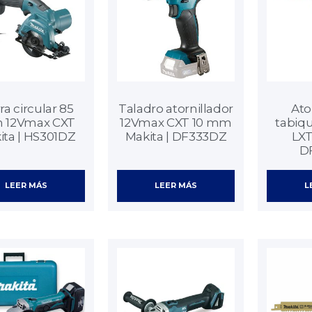
ra circular 85
Taladro atornillador
Ato
12Vmax CXT
12Vmax CXT 10 mm
tabiqu
ita | HS301DZ
Makita | DF333DZ
LXT
D
LEER MÁS
LEER MÁS
L